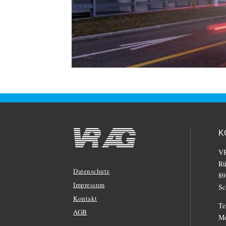
K
V
Rü
Datenschutz
89
Impressum
Sc
Kontakt
Te
AGB
Mo