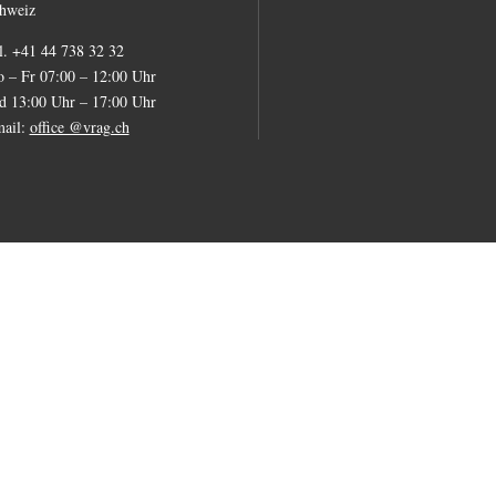
hweiz
l. +41 44 738 32 32
 – Fr 07:00 – 12:00 Uhr
d 13:00 Uhr – 17:00 Uhr
ail:
office @vrag.ch