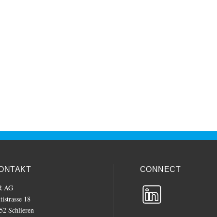
dukte
Dienstleistungen
Service
Referenzen
ONTAKT
CONNECT
R AG
tistrasse 18
52 Schlieren