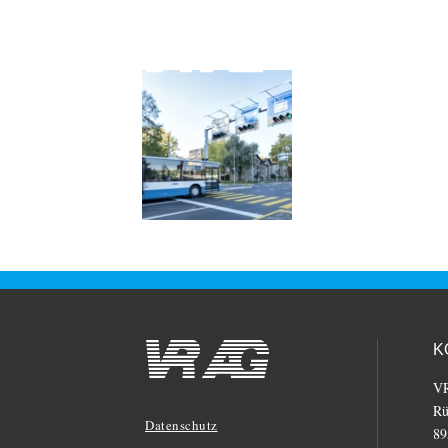
Pro
K
V
Rü
Datenschutz
89