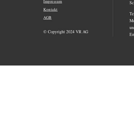
Impressum
Sc
Kontakt
Te
AGB
Mo
un
© Copyright 2024 VR AG
Em