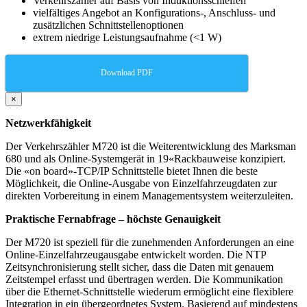
Verkehrszähler auf Basis von Induktionsschleifen
vielfältiges Angebot an Konfigurations-, Anschluss- und
zusätzlichen Schnittstellenoptionen
extrem niedrige Leistungsaufnahme (<1 W)
Download PDF
×
Netzwerkfähigkeit
Der Verkehrszähler M720 ist die Weiterentwicklung des Marksman
680 und als Online-Systemgerät in 19«Rackbauweise konzipiert.
Die «on board»-TCP/IP Schnittstelle bietet Ihnen die beste
Möglichkeit, die Online-Ausgabe von Einzelfahrzeugdaten zur
direkten Vorbereitung in einem Managementsystem weiterzuleiten.
Praktische Fernabfrage – höchste Genauigkeit
Der M720 ist speziell für die zunehmenden Anforderungen an eine
Online-Einzelfahrzeugausgabe entwickelt worden. Die NTP
Zeitsynchronisierung stellt sicher, dass die Daten mit genauem
Zeitstempel erfasst und übertragen werden. Die Kommunikation
über die Ethernet-Schnittstelle wiederum ermöglicht eine flexiblere
Integration in ein übergeordnetes System. Basierend auf mindestens